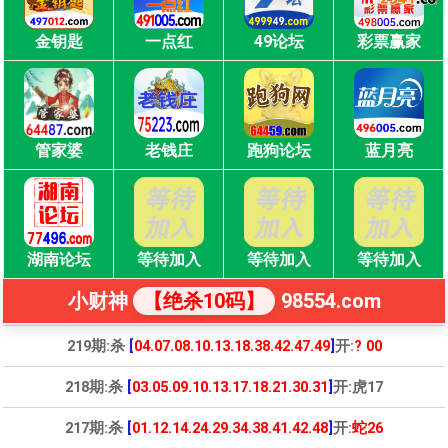
金钥匙
一点红
49论坛
彩票赢家
管家婆
老钱庄
跑狗论坛
蓝月亮
湖南论坛
等待加入
等待加入
等待加入
小财神
【绝杀10码】
98554.com
219期:杀
[
04.07.08.10.13.18.38.42.47.49
]
开:
? 00
218期:杀
[
03.05.09.10.13.17.18.21.30.31
]
开:虎17
217期:杀
[
01.12.14.24.29.34.38.41.42.48
]
开:
蛇26