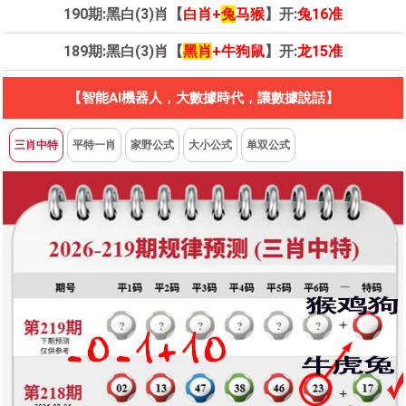
190期:黑白(3)肖【
白肖+
兔
马猴
】开:
兔16准
189期:黑白(3)肖【
黑肖
+牛狗鼠
】开:
龙15准
【智能AI機器人，大數據時代，讓數據說話】
三肖中特
平特一肖
家野公式
大小公式
单双公式