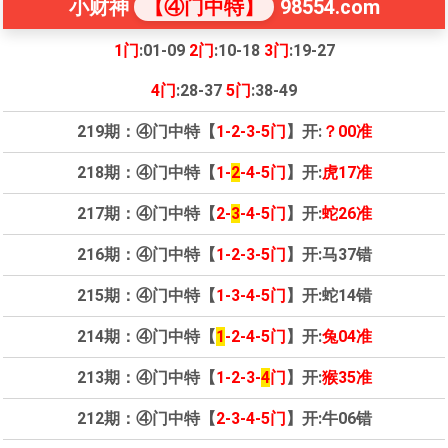
小财神
【④门中特】
98554.com
1
门
:
01-09
2
门
:
10-18
3
门
:
19-27
4
门
:
28-37
5
门
:38-49
219期：④门中特【
1-2-3-5门
】开:
？00准
218期：④门中特【
1-
2
-4-5门
】开:
虎17准
217期：④门中特【
2-
3
-4-5门
】开:
蛇26准
216期：④门中特【
1-2-3-5门
】开:马37错
215期：④门中特【
1-3-4-5门
】开:蛇14错
214期：④门中特【
1
-2-4-5门
】开:
兔04准
213期：④门中特【
1-2-3-
4
门
】开:
猴35准
212期：④门中特【
2-3-4-5门
】开:牛06错