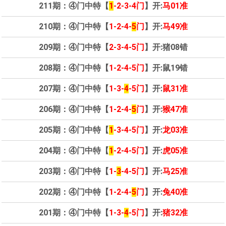
211期：④门中特【
1
-2-3-4门
】开:
马01准
210期：④门中特【
1-2-4-
5
门
】开:
马49准
209期：④门中特【
2-3-4-5门
】开:猪08错
208期：④门中特【
1-2-4-5门
】开:鼠19错
207期：④门中特【
1-3-
4
-5门
】开:
鼠31准
206期：④门中特【
1-2-4-
5
门
】开:
猴47准
205期：④门中特【
1
-3-4-5门
】开:
龙03准
204期：④门中特【
1
-2-4-5门
】开:
虎05准
203期：④门中特【
1-
3
-4-5门
】开:
马25准
202期：④门中特【
1-2-4-
5
门
】开:
兔40准
201期：④门中特【
1-3-
4
-5门
】开:
猪32准