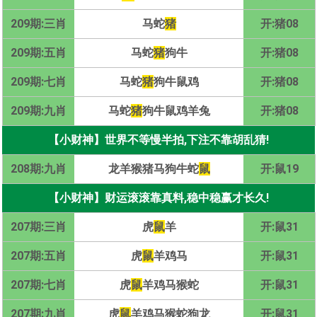
209期:三肖
马蛇
猪
开:猪08
209期:五肖
马蛇
猪
狗牛
开:猪08
209期:七肖
马蛇
猪
狗牛鼠鸡
开:猪08
209期:九肖
马蛇
猪
狗牛鼠鸡羊兔
开:猪08
【小财神】世界不等慢半拍,下注不靠胡乱猜!
208期:九肖
龙羊猴猪马狗牛蛇
鼠
开:鼠19
【小财神】财运滚滚靠真料,稳中稳赢才长久!
207期:三肖
虎
鼠
羊
开:鼠31
207期:五肖
虎
鼠
羊鸡马
开:鼠31
207期:七肖
虎
鼠
羊鸡马猴蛇
开:鼠31
207期:九肖
虎
鼠
羊鸡马猴蛇狗龙
开:鼠31