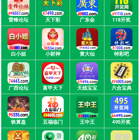
雷锋论坛
天下彩
广东会
118开奖
白小姐
小财神
黄大仙
特彩吧
广西论坛
富甲天下
天线宝宝
六合宝典
铁算盘
五福临门
王中王
495开奖