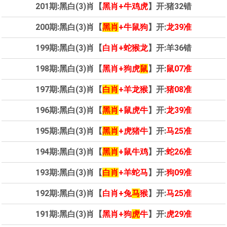
201期:黑白(3)肖【
黑肖+牛鸡虎
】开:猪32错
200期:黑白(3)肖【
黑肖
+牛鼠狗
】开:
龙39准
199期:黑白(3)肖【
白肖+蛇猴龙
】开:羊36错
198期:黑白(3)肖【
黑肖+狗虎
鼠
】开:
鼠07准
197期:黑白(3)肖【
白肖
+羊龙猴
】开:
猪08准
196期:黑白(3)肖【
黑肖
+鼠虎牛
】开:
龙39准
195期:黑白(3)肖【
黑
肖
+虎猪牛
】开:
马25准
194期:黑白(3)肖【
黑肖
+鼠牛鸡
】开:
蛇26准
193期:黑白(3)肖【
白肖
+羊蛇马
】开:
狗09准
192期:黑白(3)肖【
白肖+兔
马
猴
】开:
马25准
191期:黑白(3)肖【
黑肖+狗
虎
牛
】开:
虎29准