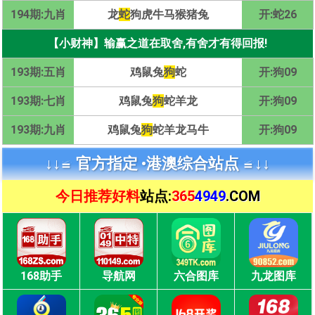
194期:九肖
龙
蛇
狗虎牛马猴猪兔
开:蛇26
【小财神】输赢之道在取舍,有舍才有得回报!
193期:五肖
鸡鼠兔
狗
蛇
开:狗09
193期:七肖
鸡鼠兔
狗
蛇羊龙
开:狗09
193期:九肖
鸡鼠兔
狗
蛇羊龙马牛
开:狗09
↓↓≌ 官方指定 •
港澳综合站点 ≌↓↓
今日推荐好料
站点:
365
4949
.COM
168助手
导航网
六合图库
九龙图库